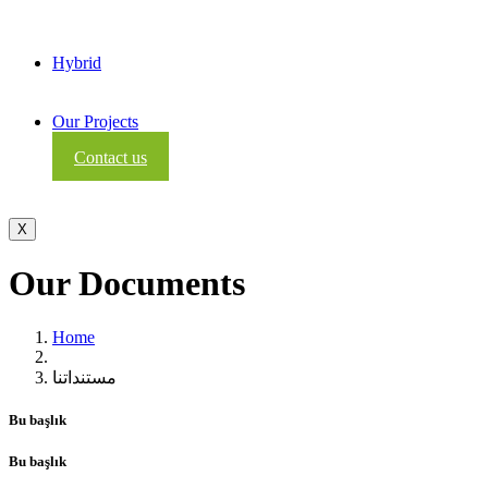
Hybrid
Our Projects
Contact us
X
Our
Documents
Home
مستنداتنا
Bu başlık
Bu başlık