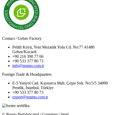
Contact / Gebze Factory
Pelitli Köyü, Yeni Mezarlık Yolu Cd. No:77 41480
Gebze/Kocaeli
+90 216 390 77 66
+90 533 377 80 73
info@pramo.com.tr
Foreign Trade & Headquarters
E-5 Yanyol Cad. Kaynarca Mah. Çeşni Sok. No:5/5 34890
Pendik, İstanbul, Türkiye
+90 533 377 80 73
export@pramo.com.tr
© Pramo Prefabricated | Container | Steel